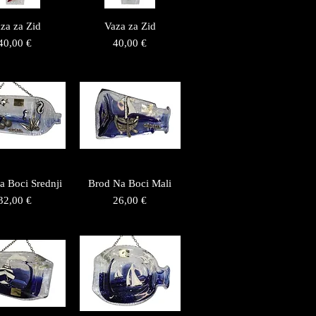
za za Zid
Vaza za Zid
Price
Price
40,00 €
40,00 €
a Boci Srednji
Brod Na Boci Mali
Price
Price
32,00 €
26,00 €