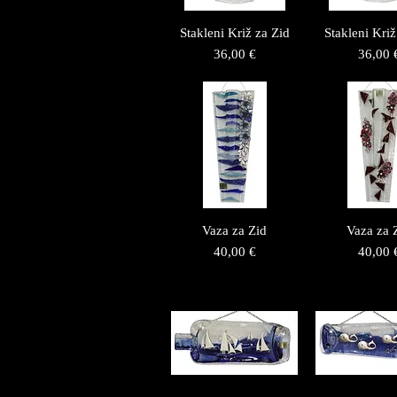
Stakleni Križ za Zid
Stakleni Križ
Price
Price
36,00 €
36,00 
Vaza za Zid
Vaza za 
Price
Price
40,00 €
40,00 