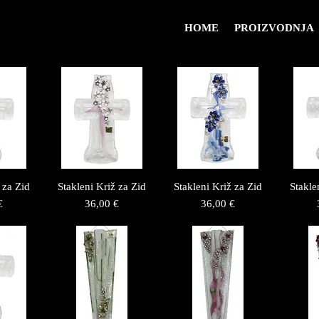
HOME
PROIZVODNJA
 za Zid
Stakleni Križ za Zid
Stakleni Križ za Zid
Stakle
Price
Price
€
36,00 €
36,00 €