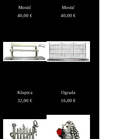
Mostić
Mostić
Price
Price
40,00 €
40,00 €
Klupica
Ograda
Price
Price
32,00 €
16,00 €