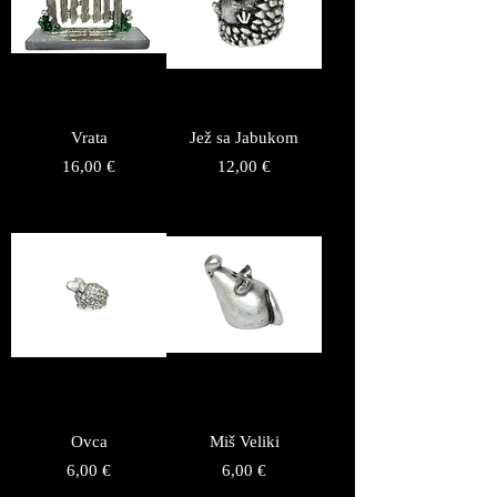
Vrata
Jež sa Jabukom
Price
Price
16,00 €
12,00 €
Ovca
Miš Veliki
Price
Price
6,00 €
6,00 €