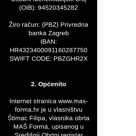
(OIB): 94520345282
Žiro račun: (PBZ) Privredna
banka Zagreb
IBAN:
HR4323400091160287750
SWIFT CODE: PBZGHR2X
2. Općenito
Internet stranica
www.mas-
forma.hr
je u vlasništvu
Štimac Filipa, vlasnika obrta
MAŠ Forma, upisanog u
Središnji Obrtni registar