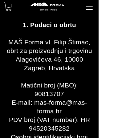
1. Podaci o obrtu
MAŠ Forma vl. Filip Štimac,
obrt za proizvodnju i trgovinu
Alagovićeva 46, 10000
Zagreb, Hrvatska
Matični broj (MBO):
90813707
E-mail: mas-forma@mas-
forma.hr
PDV broj (VAT number): HR
94520345282
Osobni identifikacijski broj