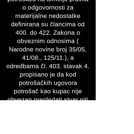
o odgovornosti za
materijalne nedostatke
definirana su člancima od
400. do 422. Zakona o
obveznim odnosima (
Narodne novine broj 35/05,
41/08., 125/11.), a
odredbama čl. 403. stavak 4.
propisano je da kod
potrošačkih ugovora
potrošač kao kupac nije
obvezan pregledati stvar niti
je dati na pregled, ali je
obvezan obavijestiti
prodavatelja o postojanju
vidljivih nedostataka u roku