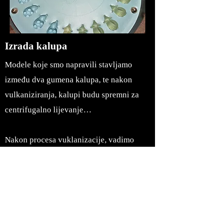
Izrada kalupa
Modele koje smo napravili stavljamo
između dva gumena kalupa, te nakon
vulkaniziranja, kalupi budu spremni za
centrifugalno lijevanje…
Nakon procesa vuklanizacije, vadimo
modele koje smo prethodno izradili, te u
kalup urezujemo dovodne kanale kao bi
omogućili da cink dođe do svakog modela
u kalupu.