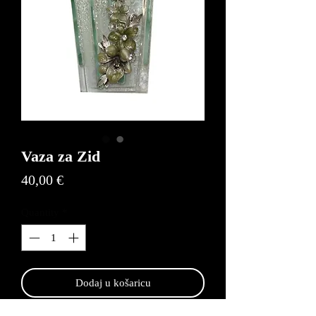
Vaza za Zid
Price
40,00 €
Quantity
*
Dodaj u košaricu