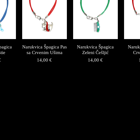
pagica
Narukvica Špagica Pas
Narukvica Špagica
Naruk
tie
sa Crvenim Ušima
Zeleni Češljić
Crv
Price
Price
€
14,00 €
14,00 €