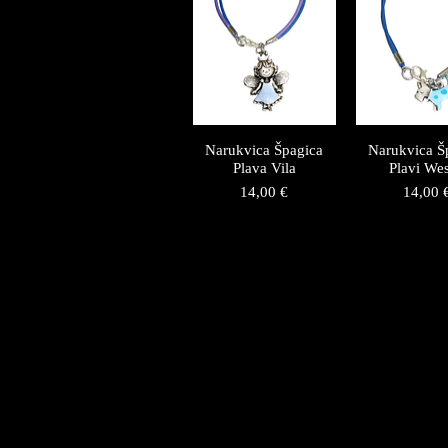
Narukvica Špagica
Narukvica Š
Plava Vila
Plavi Wes
Price
Price
14,00 €
14,00 