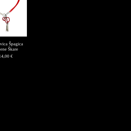
vica Špagica
ene Škare
Price
14,00 €