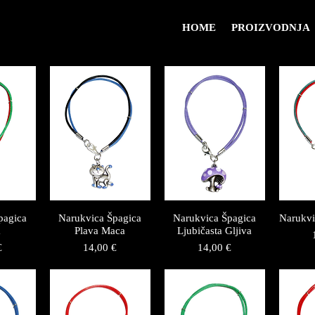
HOME
PROIZVODNJA
pagica
Narukvica Špagica
Narukvica Špagica
Narukvi
a
Plava Maca
Ljubičasta Gljiva
Price
Price
€
14,00 €
14,00 €