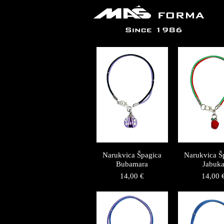
Narukvica Špagica
Narukvica Š
Bubamara
Jabuk
Price
Price
14,00 €
14,00 