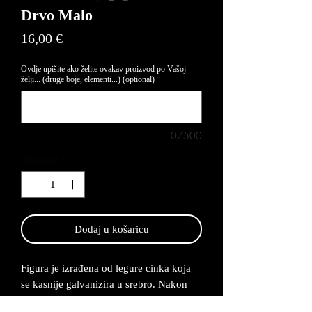
Drvo Malo
Price
16,00 €
Ovdje upišite ako želite ovakav proizvod po Vašoj
želji... (druge boje, elementi...) (optional)
0/500
Quantity
*
Dodaj u košaricu
Figura je izrađena od legure cinka koja
se kasnije galvanizira u srebro. Nakon
galvanizacije boji se u nekoliko nijansa