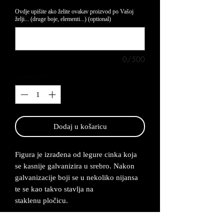
Ovdje upišite ako želite ovakav proizvod po Vašoj
želji... (druge boje, elementi...) (optional)
0/500
Quantity
*
Dodaj u košaricu
Figura je izrađena od legure cinka koja
se kasnije galvanizira u srebro. Nakon
galvanizacije boji se u nekoliko nijansa
te se kao takvo stavlja na
staklenu pločicu.
Dimenzija figure je 10x10 cm, a