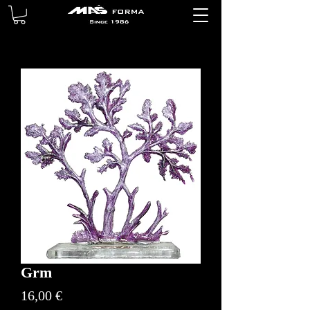
Grm
Price
16,00 €