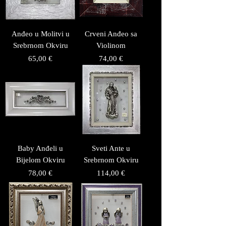
Anđeo u Molitvi u
Crveni Anđeo sa
Srebrnom Okviru
Violinom
Price
Price
65,00 €
74,00 €
Baby Anđeli u
Sveti Ante u
Bijelom Okviru
Srebrnom Okviru
Price
Price
78,00 €
114,00 €