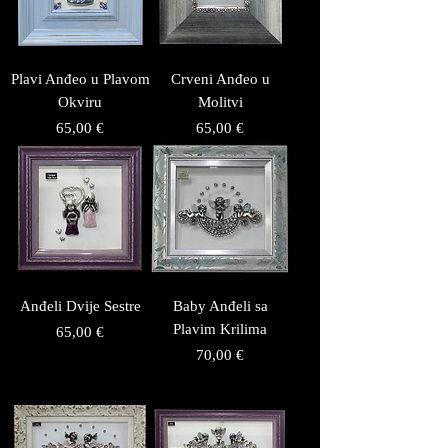
Plavi Anđeo u Plavom
Crveni Anđeo u
Okviru
Molitvi
Price
Price
65,00 €
65,00 €
Anđeli Dvije Sestre
Baby Anđeli sa
Plavim Krilima
Price
65,00 €
Price
70,00 €