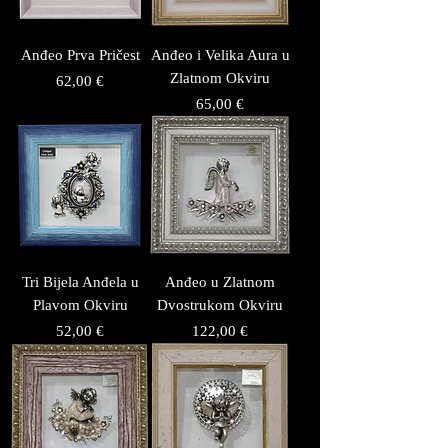
Anđeo Prva Pričest
Anđeo i Velika Aura u
Zlatnom Okviru
Price
62,00 €
Price
65,00 €
Tri Bijela Anđela u
Anđeo u Zlatnom
Plavom Okviru
Dvostrukom Okviru
Price
Price
52,00 €
122,00 €