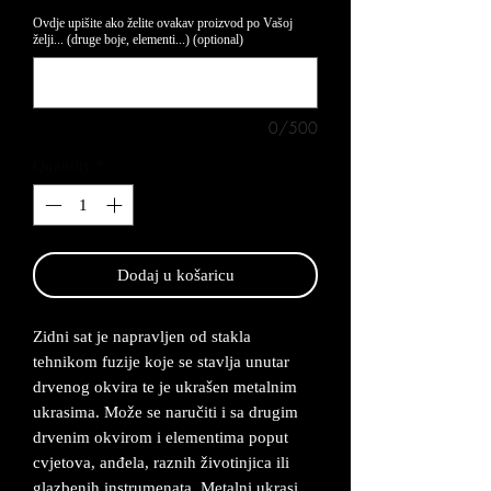
Ovdje upišite ako želite ovakav proizvod po Vašoj
želji... (druge boje, elementi...) (optional)
0/500
Quantity
*
Dodaj u košaricu
Zidni sat je napravljen od stakla
tehnikom fuzije koje se stavlja unutar
drvenog okvira te je ukrašen metalnim
ukrasima. Može se naručiti i sa drugim
drvenim okvirom i elementima poput
cvjetova, anđela, raznih životinjica ili
glazbenih instrumenata. Metalni ukrasi