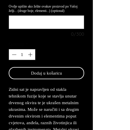
Ovdje upišite ako želite ovakav proizvod po Vašoj
želji... (druge boje, elementi...) (optional)
0/500
Quantity
*
Dodaj u košaricu
Zidni sat je napravljen od stakla
tehnikom fuzije koje se stavlja unutar
drvenog okvira te je ukrašen metalnim
ukrasima. Može se naručiti i sa drugim
drvenim okvirom i elementima poput
cvjetova, anđela, raznih životinjica ili
glazbenih instrumenata. Metalni ukrasi