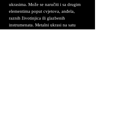
ukrasima. Može se naručiti i sa drugim
elementima poput cvjetova, anđela,
raznih životinjica ili glazbenih
instrumenata. Metalni ukrasi na satu
napravljeni su od legure cinka koja se
posrebruje i oboji u željenu boju.
Sat ima tihi mehanizam.
Dimenzije zidnog sata su 25x32 cm.
Izrađuje se po narudžbi od 2-5 radna
dana.
Sat dolazi u odgovarajućoj kutiji sa
baterijom i uz certifikat da je proizvod
unikatan i ručno izrađen.
UVJETI POSLOVANJA