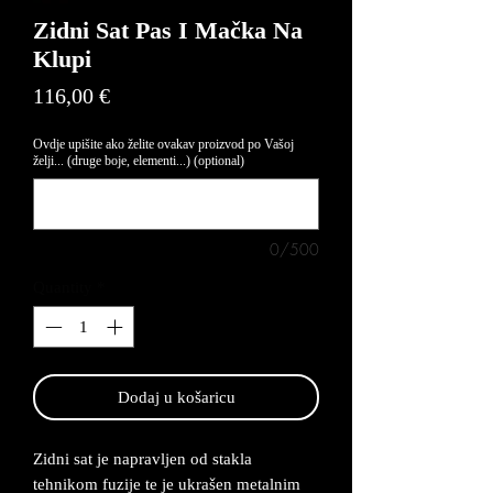
Zidni Sat Pas I Mačka Na
Klupi
Price
116,00 €
Ovdje upišite ako želite ovakav proizvod po Vašoj
želji... (druge boje, elementi...) (optional)
0/500
Quantity
*
Dodaj u košaricu
Zidni sat je napravljen od stakla
tehnikom fuzije te je ukrašen metalnim