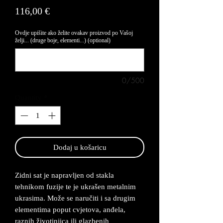
Price
116,00 €
Ovdje upišite ako želite ovakav proizvod po Vašoj
želji... (druge boje, elementi...) (optional)
0/500
Quantity
*
Dodaj u košaricu
Zidni sat je napravljen od stakla
tehnikom fuzije te je ukrašen metalnim
ukrasima. Može se naručiti i sa drugim
elementima poput cvjetova, anđela,
raznih životinjica ili glazbenih