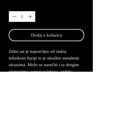
Quantity
*
Dodaj u košaricu
Zidni sat je napravljen od stakla
tehnikom fuzije te je ukrašen metalnim
ukrasima. Može se naručiti i sa drugim
elementima poput cvjetova, anđela,
raznih životinjica ili glazbenih
instrumenata. Metalni ukrasi na satu
napravljeni su od legure cinka koja se
posrebruje i oboji u željenu boju.
Sat ima tihi mehanizam.
Dimenzije zidnog sata su 18x45 cm.