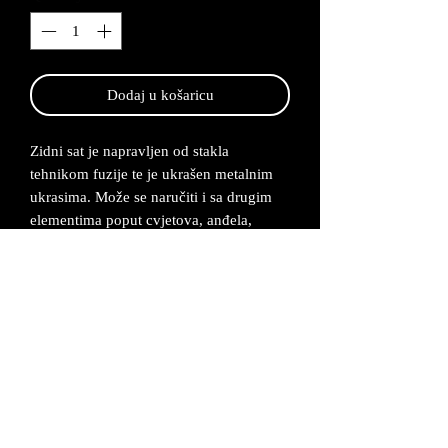
Dodaj u košaricu
Zidni sat je napravljen od stakla
tehnikom fuzije te je ukrašen metalnim
ukrasima. Može se naručiti i sa drugim
elementima poput cvjetova, anđela,
raznih životinjica ili glazbenih
instrumenata. Metalni ukrasi na satu
napravljeni su od legure cinka koja se
posrebruje i oboji u željenu boju.
Sat ima tihi mehanizam.
Dimenzije zidnog sata su 18x45 cm.
Izrađuje se po narudžbi od 2-5 radna