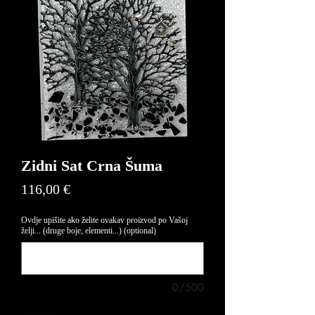
Zidni Sat Crna Šuma
Price
116,00 €
Ovdje upišite ako želite ovakav proizvod po Vašoj
želji... (druge boje, elementi...) (optional)
0/500
Quantity
*