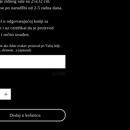
e zidnog sata su 25x32 cm.
 se po narudžbi od 2-5 radna dana.
zi u odgovarajućoj kutiji sa
 i uz certifikat da je proizvod
 i ručno izrađen.
te ako želite ovakav proizvod po Vašoj želji...
 elementi...) (optional)
0/500
*
Dodaj u košaricu