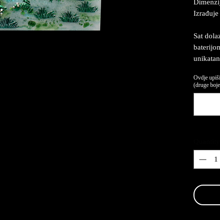
Dimenzij
Izrađuje
Sat dola
baterijom
unikatan
Ovdje upiši
(druge boje,
Quantity