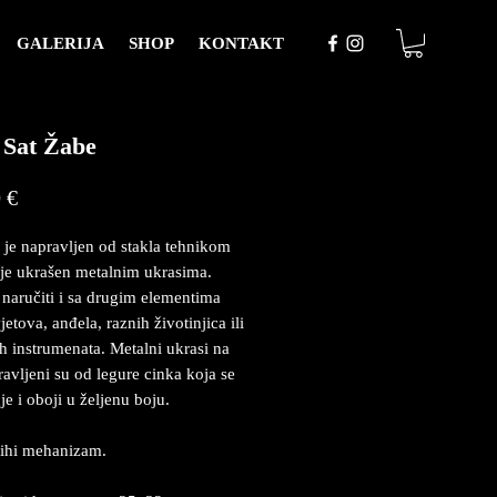
GALERIJA
SHOP
KONTAKT
 Sat Žabe
Price
 €
t je napravljen od stakla tehnikom
e je ukrašen metalnim ukrasima.
naručiti i sa drugim elementima
etova, anđela, raznih životinjica ili
h instrumenata. Metalni ukrasi na
ravljeni su od legure cinka koja se
je i oboji u željenu boju.
tihi mehanizam.