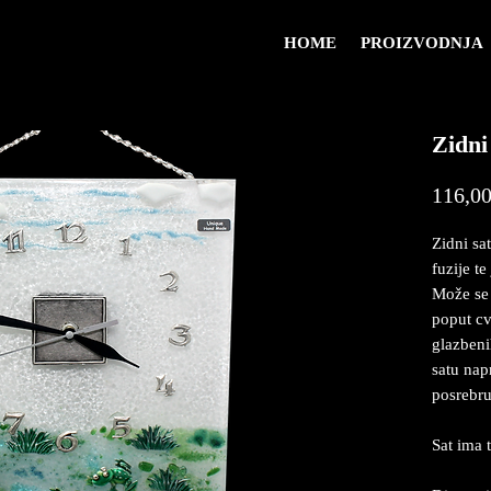
HOME
PROIZVODNJA
Zidni
116,00
Zidni sa
fuzije t
Može se 
poput cvj
glazbeni
satu nap
posrebru
Sat ima 