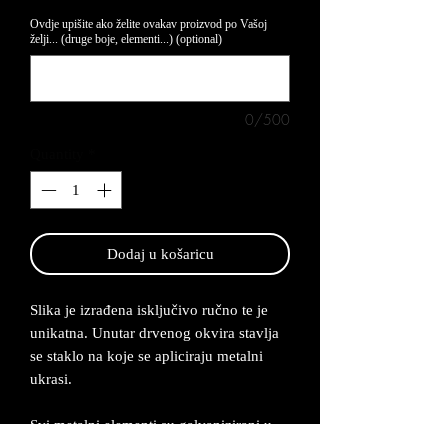
Ovdje upišite ako želite ovakav proizvod po Vašoj
želji... (druge boje, elementi...) (optional)
0/500
Quantity
*
Dodaj u košaricu
Slika je izrađena isključivo ručno te je
unikatna. Unutar drvenog okvira stavlja
se staklo na koje se apliciraju metalni
ukrasi.
Svi metalni elementi su galvanizirani u