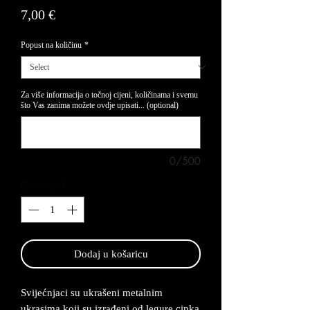
Price
7,00 €
Popust na količinu
*
Za više informacija o točnoj cijeni, količinama i svemu
što Vas zanima možete ovdje upisati... (optional)
0/500
Quantity
*
Dodaj u košaricu
Svijećnjaci su ukrašeni metalnim
ukrasima koji su izrađeni od legure cinka