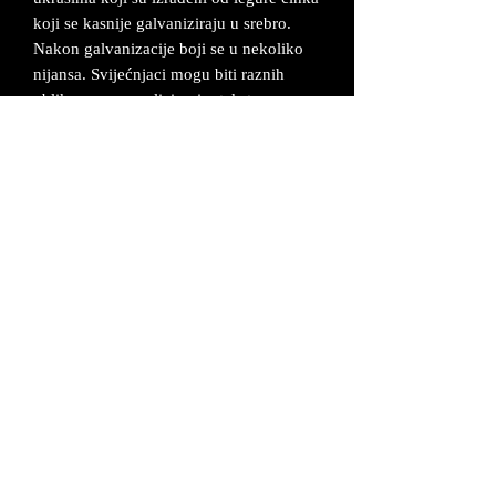
koji se kasnije galvaniziraju u srebro.
Nakon galvanizacije boji se u nekoliko
nijansa. Svijećnjaci mogu biti raznih
oblika sa personaliziranim tekstom.
Umjesto teksta na pločici može se staviti
i fotografija (npr. slika
mladenaca...). Cijene su okvirne, te ovise
konkretno o dimenzijama svijećnjaka i
zahtijevima kupca.
Svijećnjaci se mogu napraviti sa malim
lučicama ili sa velikim svijećanja.
Može se napraviti sa elementima po želji
kupaca u drugim bojama.
UVJETI POSLOVANJA
©2026 MAŠ Forma - Alagovićeva 46, 10000