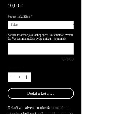
Price
10,00 €
Popust na količinu
*
Za više informacija o točnoj cijeni, količinama i svemu
što Vas zanima možete ovdje upisati... (optional)
0/500
Quantity
*
Dodaj u košaricu
Držači za salvete su ukrašeni metalnim
ukrasima koji su izrađeni od legure cinka