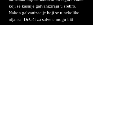
koji se kasnije galvaniziraju u srebro.
Nakon galvanizacije boji se u nekoliko
nijansa. Držači za salvete mogu biti
raznih oblika sa personaliziranim
tekstom. Umjesto teksta na pločici može
se staviti i fotografija (npr. slika
mladenaca...). Cijene su okvirne, te ovise
konkretno o dimenzijama držača za
salvete i zahtijevima kupca.
Držači za salvete se mogu napraviti sa u
raznim dimenzijama.
Može se napraviti sa elementima po želji
kupaca u drugim bojama.
UVJETI POSLOVANJA
©2026 MAŠ Forma - Alagovićeva 46, 10000