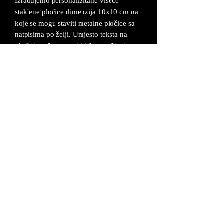
Izrađujemo personalizitane viseće
staklene pločice dimenzija 10x10 cm na
koje se mogu staviti metalne pločice sa
natpisima po želji. Umjesto teksta na
pločici može se staviti i fotografija (npr.
slika mladenaca...). Cijene su okvirne, te
ovise konkretno o dimenzijama i
zahtijevima kupca.
Metalni ukrasi na okviru napravljeni su
od legure cinka koja se posrebruje i oboji
u željenu boju.
Proizvod dolazi u odgovarajućoj kutiji uz
certifikat da je proizvod unikatan i ručno
izrađen.
UVJETI POSLOVANJA
©2026 MAŠ Forma - Alagovićeva 46, 10000