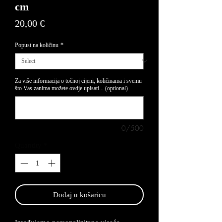
cm
Price
20,00 €
Popust na količinu
*
Za više informacija o točnoj cijeni, količinama i svemu
što Vas zanima možete ovdje upisati... (optional)
0/500
Quantity
*
Dodaj u košaricu