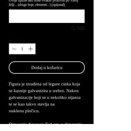
Ovdje upišite ako želite ovakav proizvod po Vašoj
želji... (druge boje, elementi...) (optional)
0/500
Quantity
*
Dodaj u košaricu
Figura je izrađena od legure cinka koja
se kasnije galvanizira u srebro. Nakon
galvanizacije boji se u nekoliko nijansa
te se kao takvo stavlja na
staklenu pločicu.
Dimenzija figure je 7x4 cm, a dimenzija