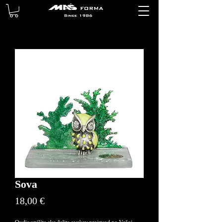
Sova
Price
18,00 €