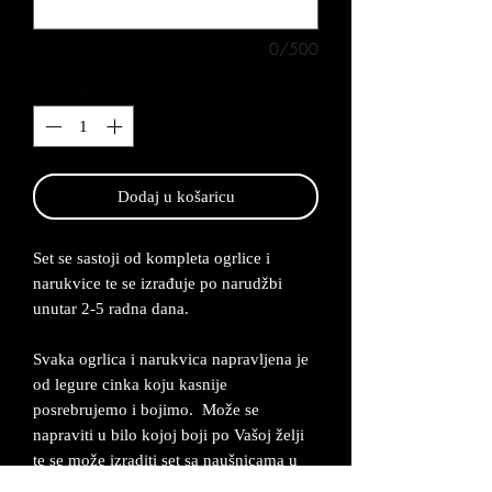
0/500
Quantity
*
Dodaj u košaricu
Set se sastoji od kompleta ogrlice i
narukvice te se izrađuje po narudžbi
unutar 2-5 radna dana.
Svaka ogrlica i narukvica napravljena je
od legure cinka koju kasnije
posrebrujemo i bojimo. Može se
napraviti u bilo kojoj boji po Vašoj želji
te se može izraditi set sa naušnicama u
istoj boji i sa istim elementima.