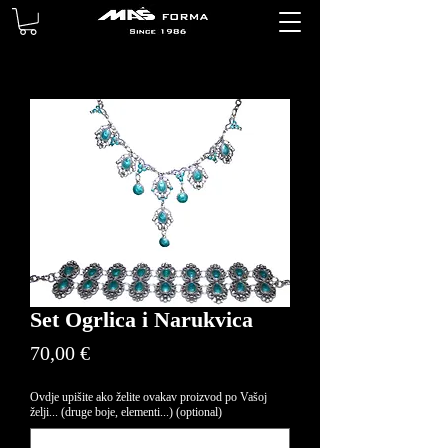
Set Ogrlica i Narukvica
Price
70,00 €
Ovdje upišite ako želite ovakav proizvod po Vašoj
želji... (druge boje, elementi...) (optional)