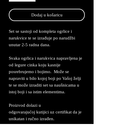
Dodaj u košaricu
Set se sastoji od kompleta ogrlice i
narukvice te se izrađuje po narudžbi
unutar 2-5 radna dana.
Svaka ogrlica i narukvica napravljena je
od legure cinka koju kasnije
posrebrujemo i bojimo. Može se
napraviti u bilo kojoj boji po Vašoj želji
te se može izraditi set sa naušnicama u
istoj boji i sa istim elementima.
Proizvod dolazi u
odgovarajućoj kutijici uz certifikat da je
unikatan i ručno izrađen.