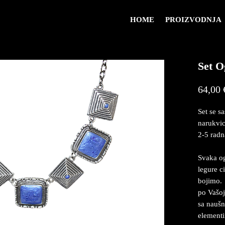
HOME
PROIZVODNJA
Set O
64,00 
Set se sa
narukvic
2-5 radn
Svaka og
legure c
bojimo. 
po Vašoj 
sa naušni
element