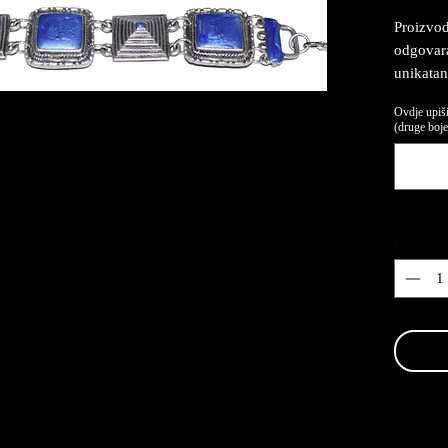
Proizvod
odgovaraj
unikatan
Ovdje upiši
(druge boje,
Quantity