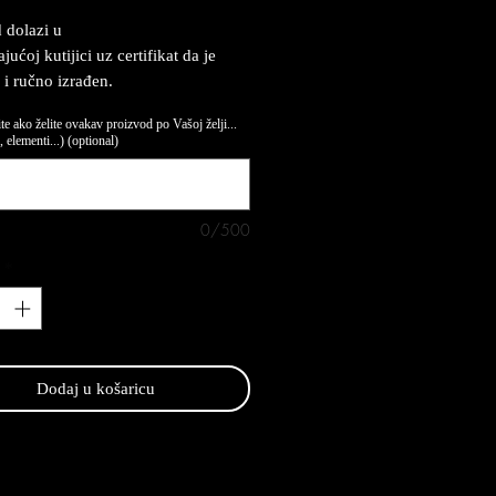
 dolazi u
ućoj kutijici uz certifikat da je
 i ručno izrađen.
te ako želite ovakav proizvod po Vašoj želji...
 elementi...) (optional)
0/500
*
Dodaj u košaricu