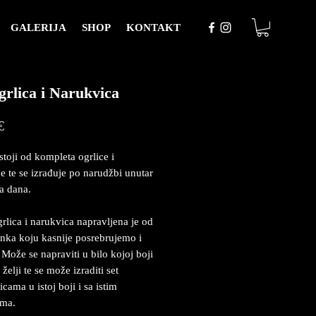
GALERIJA
SHOP
KONTAKT
grlica i Narukvica
Price
€
stoji od kompleta ogrlice i
e te se izrađuje po narudžbi unutar
a dana.
rlica i narukvica napravljena je od
inka koju kasnije posrebrujemo i
Može se napraviti u bilo kojoj boji
želji te se može izraditi set
cama u istoj boji i sa istim
ima.