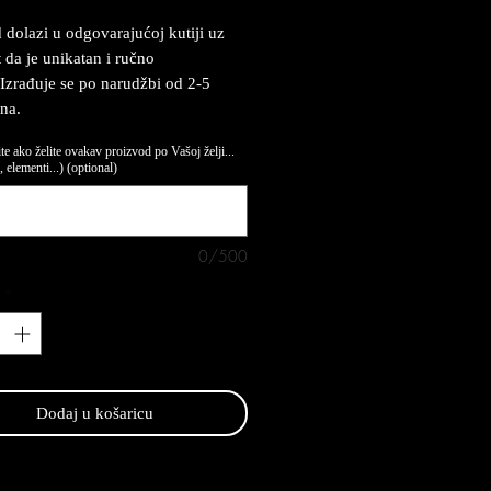
 dolazi u odgovarajućoj kutiji uz
t da je unikatan i ručno
 Izrađuje se po narudžbi od 2-5
na.
te ako želite ovakav proizvod po Vašoj želji...
 elementi...) (optional)
0/500
*
Dodaj u košaricu