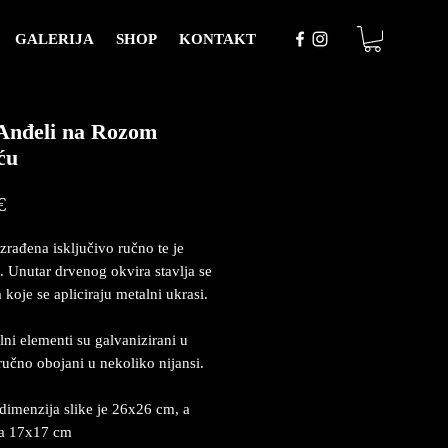
GALERIJA
SHOP
KONTAKT
Anđeli na Rozom
ću
Price
€
izrađena isključivo ručno te je
. Unutar drvenog okvira stavlja se
 koje se apliciraju metalni ukrasi.
lni elementi su galvanizirani u
 ručno obojani u nekoliko nijansi.
dimenzija slike je 26x26 cm, a
ja 17x17 cm