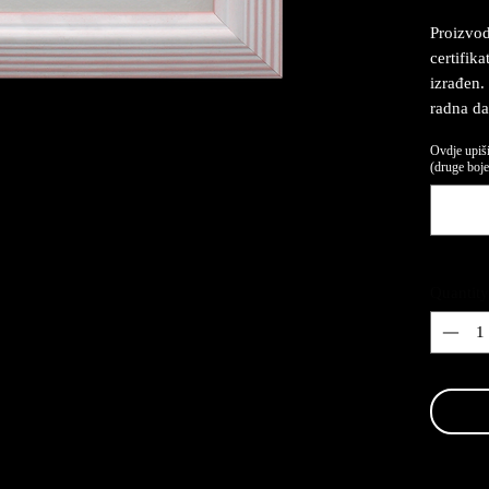
Proizvod
certifika
izrađen.
radna da
Ovdje upiši
(druge boje,
Quantity