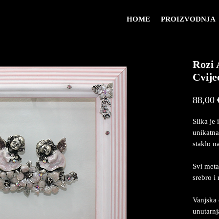
HOME
PROIZVODNJA
Rozi 
Cvije
88,00 
Slika je 
unikatna
staklo na
Svi meta
srebro i
Vanjska 
unutarn