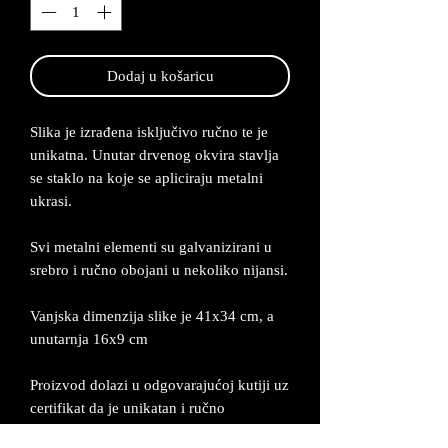
Dodaj u košaricu
Slika je izrađena isključivo ručno te je
unikatna. Unutar drvenog okvira stavlja
se staklo na koje se apliciraju metalni
ukrasi.
Svi metalni elementi su galvanizirani u
srebro i ručno obojani u nekoliko nijansi.
Vanjska dimenzija slike je 41x34 cm, a
unutarnja 16x9 cm
Proizvod dolazi u odgovarajućoj kutiji uz
certifikat da je unikatan i ručno
izrađen. Izrađuje se po narudžbi od 2-5