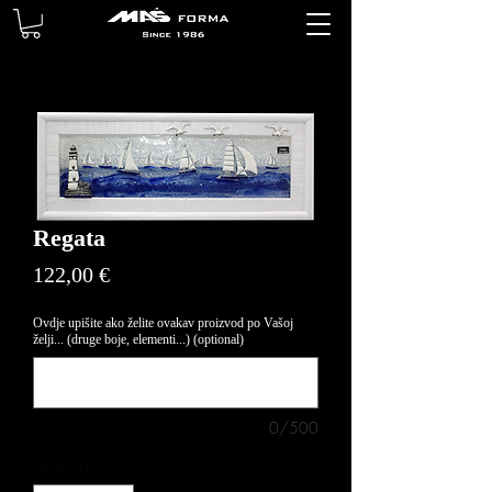
Regata
Price
122,00 €
Ovdje upišite ako želite ovakav proizvod po Vašoj
želji... (druge boje, elementi...) (optional)
0/500
Quantity
*