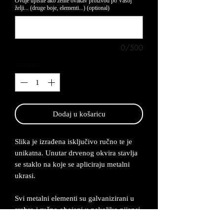
Ovdje upišite ako želite ovakav proizvod po Vašoj
želji... (druge boje, elementi...) (optional)
0/500
Quantity
*
Dodaj u košaricu
Slika je izrađena isključivo ručno te je
unikatna. Unutar drvenog okvira stavlja
se staklo na koje se apliciraju metalni
ukrasi.
Svi metalni elementi su galvanizirani u
srebro i ručno obojani u nekoliko nijansi.