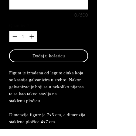
0/500
Quantity
*
Dodaj u košaricu
Figura je izrađena od legure cinka koja
se kasnije galvanizira u srebro. Nakon
galvanizacije boji se u nekoliko nijansa
te se kao takvo stavlja na
staklenu pločicu.
Dimenzija figure je 7x5 cm, a dimenzija
staklene pločice 4x7 cm.
Može se napraviti i po želji kupaca u