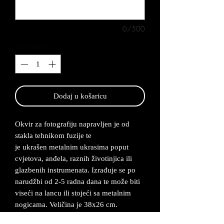
0/500
Quantity
*
Dodaj u košaricu
Okvir za fotografiju napravljen je od
stakla tehnikom fuzije te
je ukrašen metalnim ukrasima poput
cvjetova, anđela, raznih životinjica ili
glazbenih instrumenata. Izrađuje se po
narudžbi od 2-5 radna dana te može biti
viseći na lancu ili stojeći sa metalnim
nogicama. Veličina je 38x26 cm.