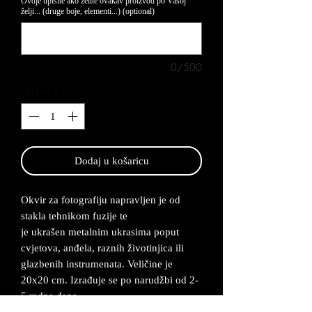
Ovdje upišite ako želite ovakav proizvod po Vašoj
želji... (druge boje, elementi...) (optional)
0/500
Quantity
*
Dodaj u košaricu
Okvir za fotografiju napravljen je od
stakla tehnikom fuzije te
je ukrašen metalnim ukrasima poput
cvjetova, anđela, raznih životinjica ili
glazbenih instrumenata. Veličine je
20x20 cm. Izrađuje se po narudžbi od 2-
5 radna dana.