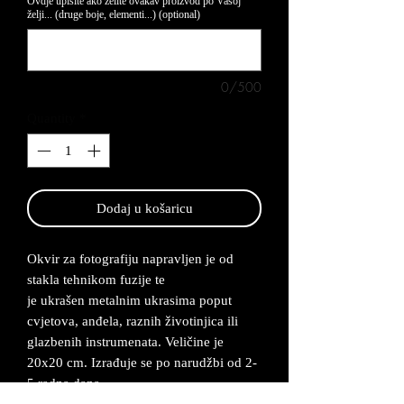
Ovdje upišite ako želite ovakav proizvod po Vašoj
želji... (druge boje, elementi...) (optional)
0/500
Quantity
*
Dodaj u košaricu
Okvir za fotografiju napravljen je od
stakla tehnikom fuzije te
je ukrašen metalnim ukrasima poput
cvjetova, anđela, raznih životinjica ili
glazbenih instrumenata. Veličine je
20x20 cm. Izrađuje se po narudžbi od 2-
5 radna dana.