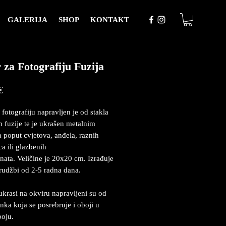
GALERIJA
SHOP
KONTAKT
 za Fotografiju Fuzija
Price
€
 fotografiju napravljen je od stakla
 fuzije te je ukrašen metalnim
 poput cvjetova, anđela, raznih
ca ili glazbenih
nata. Veličine je 20x20 cm. Izrađuje
rudžbi od 2-5 radna dana.
ukrasi na okviru napravljeni su od
inka koja se posrebruje i oboji u
boju.