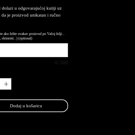
 dolazi u odgovarajućoj kutiji uz
at da je proizvod unikatan i ručno
te ako želite ovakav proizvod po Vašoj želji...
 elementi...) (optional)
0/500
*
Dodaj u košaricu