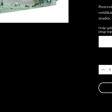
Proizvod
certifik
izrađen.
Ovdje upiši
(druge boje,
Quantity