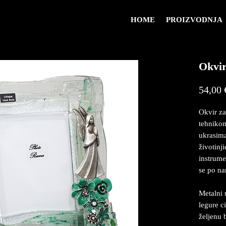
HOME
PROIZVODNJA
Okvir
54,00 
Okvir za
tehnikom
ukrasima
životinji
instrume
se po na
Metalni 
legure c
željenu 