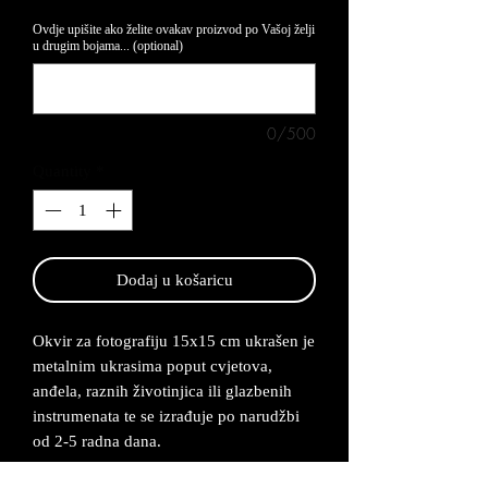
Ovdje upišite ako želite ovakav proizvod po Vašoj želji
u drugim bojama... (optional)
0/500
Quantity
*
Dodaj u košaricu
Okvir za fotografiju 15x15 cm ukrašen je
metalnim ukrasima poput cvjetova,
anđela, raznih životinjica ili glazbenih
instrumenata te se izrađuje po narudžbi
od 2-5 radna dana.