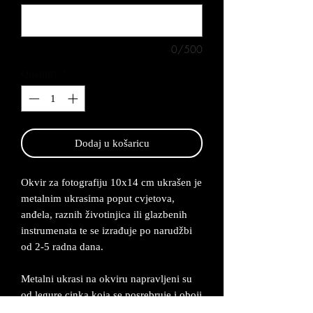
0/500
Quantity
*
Dodaj u košaricu
Okvir za fotografiju 10x14 cm ukrašen je
metalnim ukrasima poput cvjetova,
anđela, raznih životinjica ili glazbenih
instrumenata te se izrađuje po narudžbi
od 2-5 radna dana.
Metalni ukrasi na okviru napravljeni su
od legure cinka koja se posrebruje i oboji
u željenu boju.