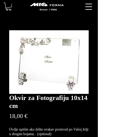
Okvir za Fotografiju 10x14
cm
Price
18,00 €
Ovdje upišite ako želite ovakav proizvod po Vašoj želji
u drugim bojama... (optional)