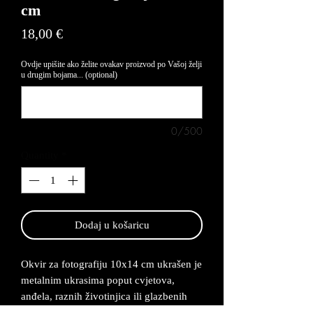
cm
Price
18,00 €
Ovdje upišite ako želite ovakav proizvod po Vašoj želji
u drugim bojama... (optional)
0/500
Quantity
*
Dodaj u košaricu
Okvir za fotografiju 10x14 cm ukrašen je
metalnim ukrasima poput cvjetova,
anđela, raznih životinjica ili glazbenih
instrumenata te se izrađuje po narudžbi