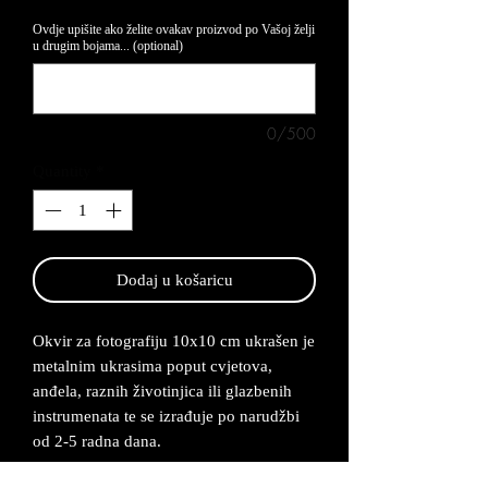
Ovdje upišite ako želite ovakav proizvod po Vašoj želji
u drugim bojama... (optional)
0/500
Quantity
*
Dodaj u košaricu
Okvir za fotografiju 10x10 cm ukrašen je
metalnim ukrasima poput cvjetova,
anđela, raznih životinjica ili glazbenih
instrumenata te se izrađuje po narudžbi
od 2-5 radna dana.