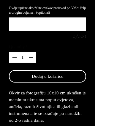
Ovdje upišite ako želite ovakav proizvod po Vašoj želji
u drugim bojama... (optional)
0/500
Quantity
*
Dodaj u košaricu
Okvir za fotografiju 10x10 cm ukrašen je
metalnim ukrasima poput cvjetova,
anđela, raznih životinjica ili glazbenih
instrumenata te se izrađuje po narudžbi
od 2-5 radna dana.