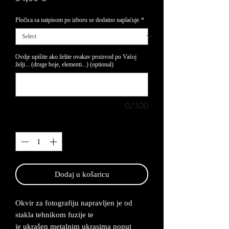
Pločica sa natpisom po izboru se dodatno naplaćuje
*
Ovdje upišite ako želite ovakav proizvod po Vašoj
želji... (druge boje, elementi...) (optional)
0/500
Quantity
*
Dodaj u košaricu
Okvir za fotografiju napravljen je od
stakla tehnikom fuzije te
je ukrašen metalnim ukrasima poput