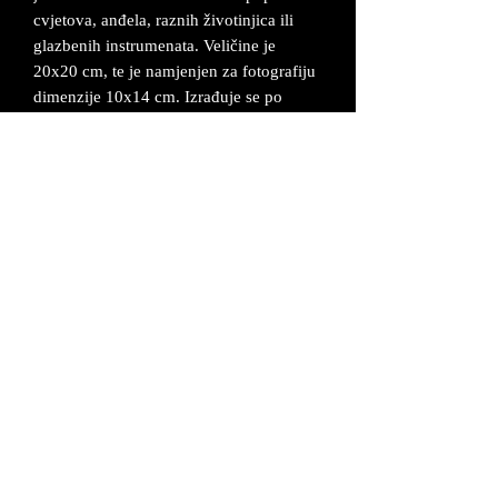
cvjetova, anđela, raznih životinjica ili
glazbenih instrumenata. Veličine je
20x20 cm, te je namjenjen za fotografiju
dimenzije 10x14 cm. Izrađuje se po
narudžbi od 2-5 radna dana. Izrađuje se
po narudžbi od 2-5 radna dana. Na okvir
se može staviti pločica sa
personaliziranim podacima.
Metalni ukrasi na okviru napravljeni su
od legure cinka koja se posrebruje i oboji
u željenu boju.
Proizvod dolazi u odgovarajućoj kutiji uz
certifikat da je proizvod unikatan i ručno
izrađen.
UVJETI POSLOVANJA