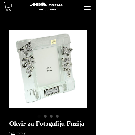
Okvir za Fotogafiju Fuzija
Price
54,00 €