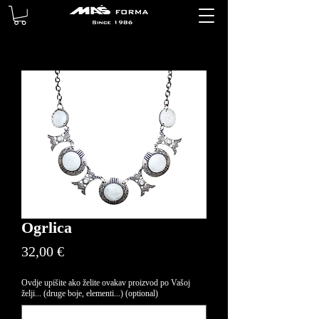
Ogrlica
Price
32,00 €
Ovdje upišite ako želite ovakav proizvod po Vašoj
želji... (druge boje, elementi...) (optional)