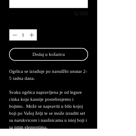
0/500
Quantity
*
Dodaj u košaricu
Ogrlica se izrađuje po narudžbi unutar 2-
5 radna dana.
Svaka ogrlica napravljena je od legure
cinka koju kasnije posrebrujemo i
bojimo. Može se napraviti u bilo kojoj
boji po Vašoj želji te se može izraditi set
sa narukvicom i naušnicama u istoj boji i
sa istim elementima.