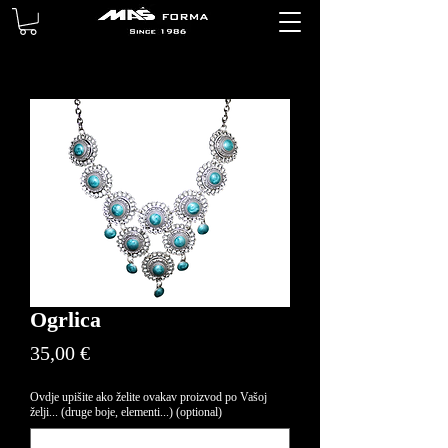
Ogrlica
Price
35,00 €
Ovdje upišite ako želite ovakav proizvod po Vašoj
želji... (druge boje, elementi...) (optional)