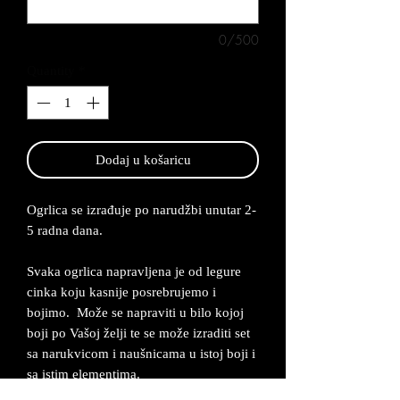
0/500
Quantity
*
Dodaj u košaricu
Ogrlica se izrađuje po narudžbi unutar 2-
5 radna dana.
Svaka ogrlica napravljena je od legure
cinka koju kasnije posrebrujemo i
bojimo. Može se napraviti u bilo kojoj
boji po Vašoj želji te se može izraditi set
sa narukvicom i naušnicama u istoj boji i
sa istim elementima.