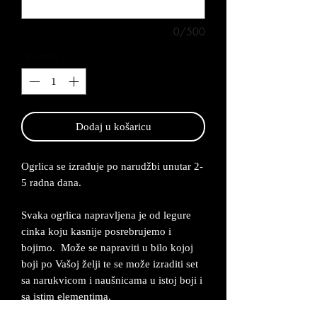
0/500
Quantity
*
Dodaj u košaricu
Ogrlica se izrađuje po narudžbi unutar 2-
5 radna dana.
Svaka ogrlica napravljena je od legure
cinka koju kasnije posrebrujemo i
bojimo. Može se napraviti u bilo kojoj
boji po Vašoj želji te se može izraditi set
sa narukvicom i naušnicama u istoj boji i
sa istim elementima.