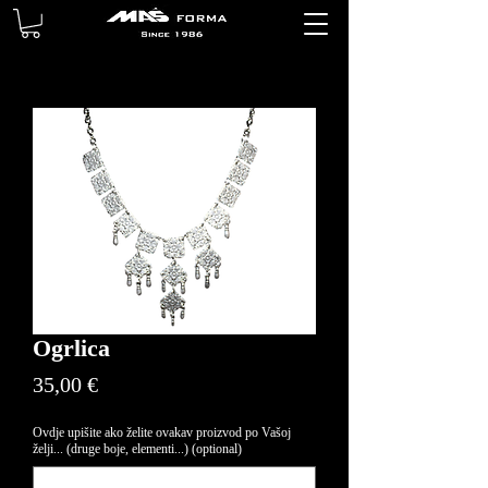
Ogrlica
Price
35,00 €
Ovdje upišite ako želite ovakav proizvod po Vašoj
želji... (druge boje, elementi...) (optional)