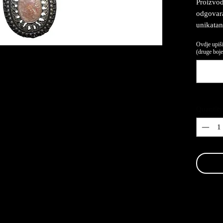
Proizvod
odgovaraj
unikatan
Ovdje upiši
(druge boje,
Quantity