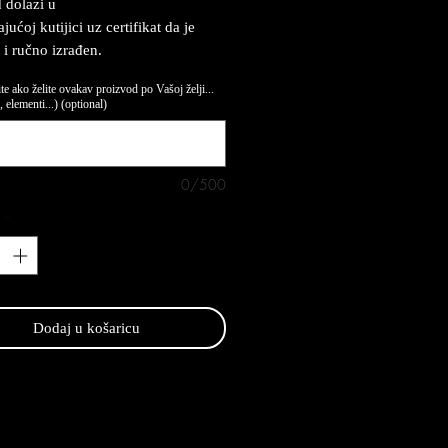
 dolazi u
ućoj kutijici uz certifikat da je
 i ručno izrađen.
te ako želite ovakav proizvod po Vašoj želji...
 elementi...) (optional)
0/500
*
Dodaj u košaricu