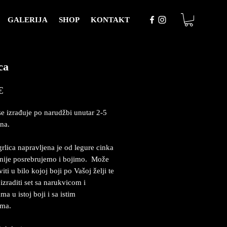
GALERIJA
SHOP
KONTAKT
ca
Price
€
se izrađuje po narudžbi unutar 2-5
na.
rlica napravljena je od legure cinka
nije posrebrujemo i bojimo. Može
iti u bilo kojoj boji po Vašoj želji te
izraditi set sa narukvicom i
a u istoj boji i sa istim
ima.