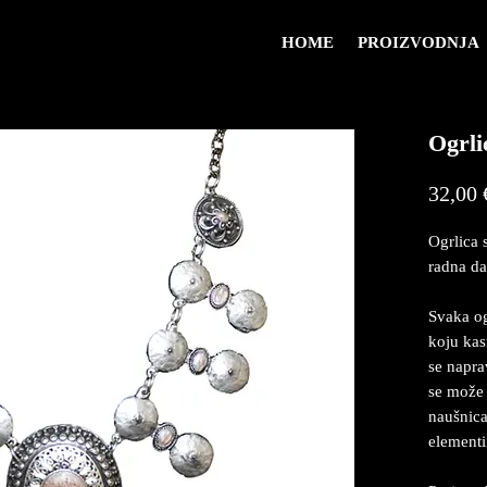
HOME
PROIZVODNJA
Ogrli
32,00 
Ogrlica 
radna da
Svaka og
koju kas
se naprav
se može 
naušnicam
element