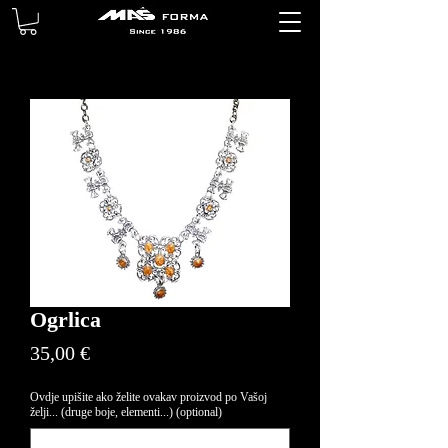
Ogrlica
Price
35,00 €
Ovdje upišite ako želite ovakav proizvod po Vašoj
želji... (druge boje, elementi...) (optional)