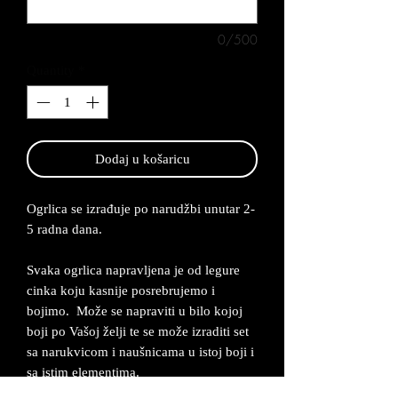
0/500
Quantity
*
Dodaj u košaricu
Ogrlica se izrađuje po narudžbi unutar 2-
5 radna dana.
Svaka ogrlica napravljena je od legure
cinka koju kasnije posrebrujemo i
bojimo. Može se napraviti u bilo kojoj
boji po Vašoj želji te se može izraditi set
sa narukvicom i naušnicama u istoj boji i
sa istim elementima.