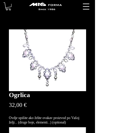
Ogrlica
Price
32,00 €
Ovdje upišite ako želite ovakav proizvod po Vašoj
želji... (druge boje, elementi...) (optional)