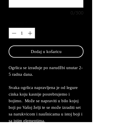
0/500
Quantity
*
Dodaj u košaricu
Ogrlica se izrađuje po narudžbi unutar 2-
5 radna dana.
Svaka ogrlica napravljena je od legure
cinka koju kasnije posrebrujemo i
bojimo. Može se napraviti u bilo kojoj
boji po Vašoj želji te se može izraditi set
sa narukvicom i naušnicama u istoj boji i
sa istim elementima.