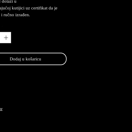
 dolazi u
ućoj kutijici uz certifikat da je
 i ručno izrađen.
*
Dodaj u košaricu
hr