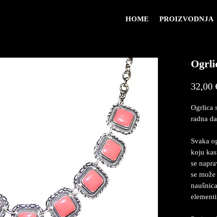
HOME
PROIZVODNJA
Ogrli
32,00 
Ogrlica 
radna da
Svaka og
koju kas
se naprav
se može 
naušnicam
element