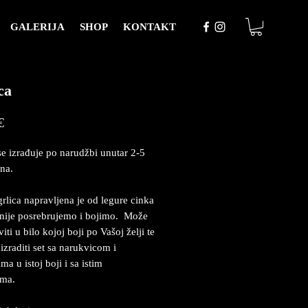
GALERIJA
SHOP
KONTAKT
ca
Price
€
se izrađuje po narudžbi unutar 2-5
na.
rlica napravljena je od legure cinka
nije posrebrujemo i bojimo. Može
iti u bilo kojoj boji po Vašoj želji te
izraditi set sa narukvicom i
a u istoj boji i sa istim
ima.