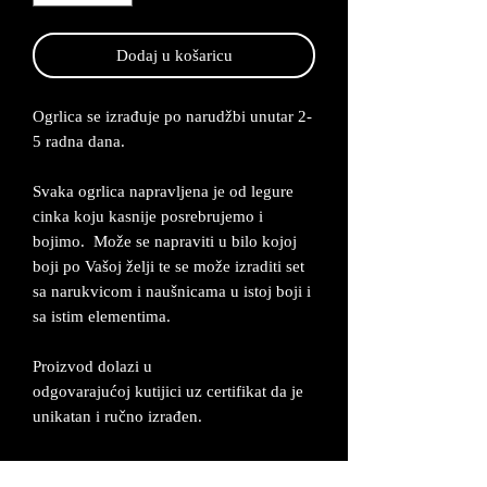
Dodaj u košaricu
Ogrlica se izrađuje po narudžbi unutar 2-
5 radna dana.
Svaka ogrlica napravljena je od legure
cinka koju kasnije posrebrujemo i
bojimo. Može se napraviti u bilo kojoj
boji po Vašoj želji te se može izraditi set
sa narukvicom i naušnicama u istoj boji i
sa istim elementima.
Proizvod dolazi u
odgovarajućoj kutijici uz certifikat da je
unikatan i ručno izrađen.