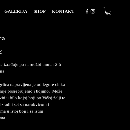
GALERIJA
SHOP
KONTAKT
ca
Price
€
se izrađuje po narudžbi unutar 2-5
na.
rlica napravljena je od legure cinka
nije posrebrujemo i bojimo. Može
iti u bilo kojoj boji po Vašoj želji te
izraditi set sa narukvicom i
a u istoj boji i sa istim
ima.