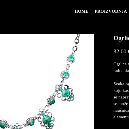
HOME
PROIZVODNJA
Ogrli
32,00 
Ogrlica 
radna da
Svaka og
koju kas
se naprav
se može 
naušnicam
element