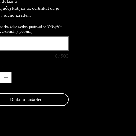
 dolazi u
ućoj kutijici uz certifikat da je
 i ručno izrađen.
te ako želite ovakav proizvod po Vašoj želji...
 elementi...) (optional)
0/500
*
Dodaj u košaricu