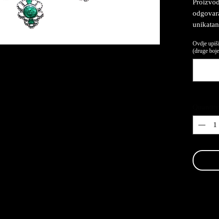
Proizvod
odgovaraj
unikatan
Ovdje upiši
(druge boje,
Quantity