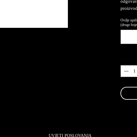
odgovaraj
proizvod
Ovdje upiši
(druge boje,
Quantity
UVJETI POSLOVANJA