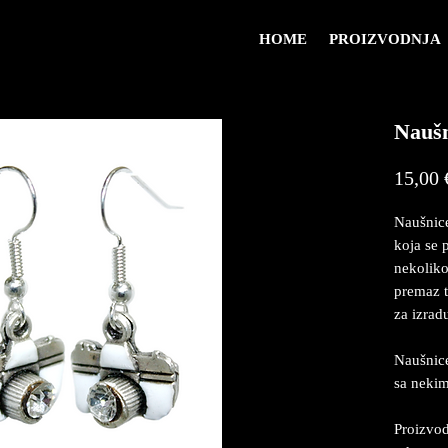
HOME
PROIZVODNJA
Naušn
15,00 
Naušnice
koja se p
nekoliko
premaz t
za izrad
Naušnice
sa neki
Proizvod