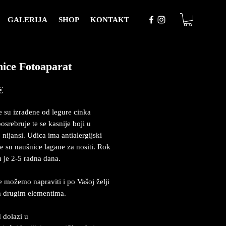
GALERIJA
SHOP
KONTAKT
ice Fotoaparat
Price
€
 su izrađene od legure cinka
osrebruje te se kasnije boji u
 nijansi. Udica ima antialergijski
e su naušnice lagane za nositi. Rok
u je 2-5 radna dana.
 možemo napraviti i po Vašoj želji
m drugim elementima.
 dolazi u