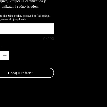
ućoj kutijici uz certifikat da je
 unikatan i ručno izrađen.
te ako želite ovakav proizvod po Vašoj želji...
 elementi...) (optional)
0/500
*
Dodaj u košaricu