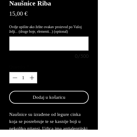
Naušnice Riba
Price
15,00 €
Ovdje upišite ako želite ovakav proizvod po Vašoj
želji... (druge boje, elementi...) (optional)
0/500
Quantity
*
Dodaj u košaricu
Naušnice su izrađene od legure cinka
koja se posrebruje te se kasnije boji u
nekoliko nijansi. Udica ima antialergijski
premaz te su naušnice lagane za nositi.