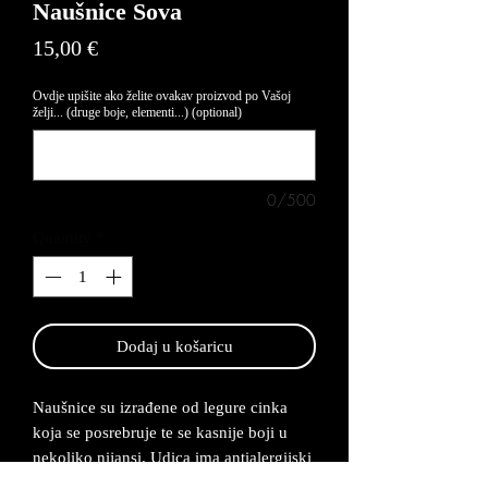
Naušnice Sova
Price
15,00 €
Ovdje upišite ako želite ovakav proizvod po Vašoj
želji... (druge boje, elementi...) (optional)
0/500
Quantity
*
Dodaj u košaricu
Naušnice su izrađene od legure cinka
koja se posrebruje te se kasnije boji u
nekoliko nijansi. Udica ima antialergijski
premaz te su naušnice lagane za nositi.